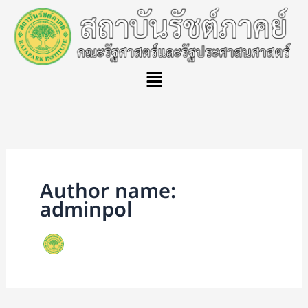
Skip
to
content
Menu
Author name:
adminpol